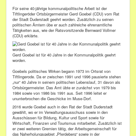
Für seine 40-jährige kommunalpolitische Arbeit ist der
Bilder
Tiftlingeröder Ortsbürgermeister Gerd Goebel (CDU) vom Rat
der Stadt Duderstadt geehrt worden. Zusätzlich zu seinen
Veranstaltungen
politischen Ämtern übe er auch zahlreiche ehrenamtliche
Tätigkeiten aus, wie der Ratsvorsitzende Bernward Vollmer
(CDU) erklärte.
Gerd Goebel ist für 40 Jahre in der Kommunalpolitik geehrt
worden.
Goebels politisches Wirken begann 1973 im Ortsrat von
Tiftlingerode. Da er zwischen 1991 und 1996 pausierte stehen
„nur“ 40 Jahre in seinem politischen Lebenslauf, 31 davon als
Ortsbürgermeister. Das Amt übte er zunächst von 1979 bis
1984 sowie von 1986 bis 1991 aus. Seit 1996 leitet er
ununterbrochen die Geschicke im Muse-Dorf.
2016 wurde Goebel auch in den Rat der Stadt Duderstadt
gewählt, wo er im Verwaltungsausschuss sowie in den
Ausschüssen für Bildung, Kultur und Sport sowie für
Wirtschaft, Finanzen und Tourismus mitarbeitet. Zusätzlich ist
er zwei weiteren Gremien tätig, der Arbeitsgemeinschaft für
das Naherholungsgebiet „Pferdeberg“ sowie in der