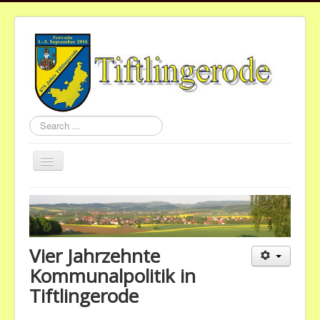
Search
...
Toggle
Navigation
Home
Aktuelles
Gemeinde
Vier Jahrzehnte
Vereine
Kommunalpolitik in
Tiftlingerode
St.Nikolaus
Termine