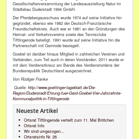
Gesellschafterversammlung der Landesausstellung Natur im
Städtebau Duderstadt 1994 GmbH.
Der Pferdebergausschuss wurde 1974 auf seine Initiative hin
gegründet, ebenso wie 1982 der Deutsch-Französische
Freundschaftskreis. Auch war er 1981 an den Gründungen des
Heimat- und Verkehrsvereins sowie des Tennisclubs
Tiftlingerode beteiligt. 1991 wurde auf seine Initiative hin die
Partnerschaft mit Gernrode besiegelt.
Goebel ist darüber hinaus Mitglied in zahlreichen Vereinen und
Verbänden, zum Teil auch in deren Vorständen. 2011 wurde er
mit dem Verdienstkreuz am Bande des Verdienstordens der
Bundesrepublik Deutschland ausgezeichnet.
Von Rüdiger Franke
Quelle:
http://www.goettinger-tageblatt.de/Die-
Region/Duderstadt/Ehrung-fuer-Gerd-Goebel-Vier-Jahrzehnte-
Kommunalpolitik-in-Tiftlingerode
Neueste Artikel
Ortsrat Tiftlingerode verteilt zum 11. Mal Brötchen
Ortsrat Info
Wir sind umgezogen...
Ortsratsinfo Nr. 26