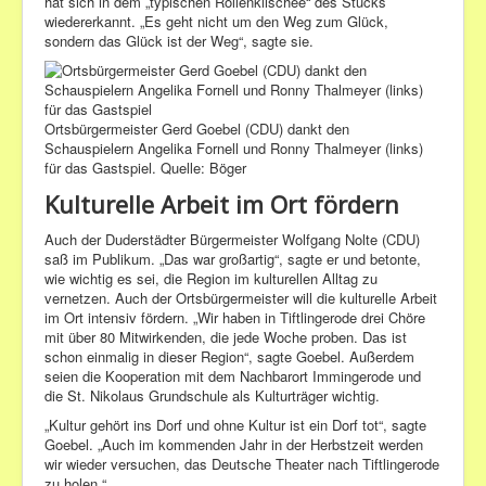
hat sich in dem „typischen Rollenklischee“ des Stücks
wiedererkannt. „Es geht nicht um den Weg zum Glück,
sondern das Glück ist der Weg“, sagte sie.
Ortsbürgermeister Gerd Goebel (CDU) dankt den
Schauspielern Angelika Fornell und Ronny Thalmeyer (links)
für das Gastspiel.
Quelle: Böger
Kulturelle Arbeit im Ort fördern
Auch der Duderstädter Bürgermeister
Wolfgang Nolte
(
CDU
)
saß im Publikum. „Das war großartig“, sagte er und betonte,
wie wichtig es sei, die Region im kulturellen Alltag zu
vernetzen. Auch der Ortsbürgermeister will die kulturelle Arbeit
im Ort intensiv fördern. „Wir haben in
Tiftlingerode
drei Chöre
mit über 80 Mitwirkenden, die jede Woche proben. Das ist
schon einmalig in dieser Region“, sagte
Goebel
. Außerdem
seien die Kooperation mit dem Nachbarort
Immingerode
und
die
St. Nikolaus
Grundschule
als Kulturträger wichtig.
„Kultur gehört ins Dorf und ohne Kultur ist ein Dorf tot“, sagte
Goebel
. „Auch im kommenden Jahr in der Herbstzeit werden
wir wieder versuchen, das Deutsche Theater nach
Tiftlingerode
zu holen.“