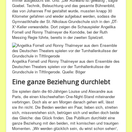
immer ausgebucht sei. Und: „Der Aufwand ist gewaltig“, sagte
Goebel
. Technik, Beleuchtung und das gesamte Bühnenbild,
das von
Johannes Frei
gestaltet wurde, mussten knapp 30
Kilometer gefahren und wieder aufgebaut werden, sodass die
Gymnastikhalle
der St.-Nikolaus-Grundschule sich in den „DT-
X“-Keller verwandelte. Dort zeigen die Schauspieler
Angelika
Fornell
und Ronny Thalmeyer die Komödie, bei der
Ruth
Messing
Regie führte, bereits in der zweiten Spielzeit.
Angelika Fornell und Ronny Thalmeyer aus dem Ensemble des
Deutschen Theaters spielen vor der Turnhallenkulisse der
Grundschule in Tiftlingerode.
Quelle: Böger
Eine ganze Beziehung durchlebt
Sie spielen darin die 60-Jährigen Louise und Alexandre aus
Paris
, die einen klischeehaften One-Night-Stand miteinander
verbringen. Doch als er am Morgen danach gehen will, lässt
sie ihn nicht. Die Beiden werden ein Paar, lieben sich, streiten
sich, missverstehen sich, betrügen sich und wollen doch beide
das Gleiche: das Glück finden. Das Publikum durchlebt eine
ganze Beziehung mit den beiden, mit komischen und traurigen
Momenten. „Wir werden glücklich sein, du wirst schon sehen“,