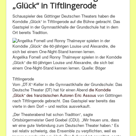
„Glück“ in Tiftlingerode
Bilder
Schauspieler des Göttinger Deutschen Theaters haben die
Veranstaltungen
Komödie „Glück“ in Tiftlingerode auf die Bühne gebracht. Das
Gastspiel in der Gymnastikhalle der Grundschule hat in dem
Ort bereits Tradition.
Angelika Fornell und Ronny Thalmeyer spielen in der Komödie
„Glück“ die 60-jährigen Louise und Alexandre, die sich bei
einem One-Night-Stand kennen lernen.
Quelle: Böger
Tiftlingerode
Vom „DT-X“-Keller in die
Gymnastikhalle
der
Grundschule
: Das
Deutsche Theater (DT) hat für einen Abend
die Komödie
„Glück“ des französischen Autoren Eric Assous
von
Göttingen
nach
Tiftlingerode
gebracht. Das
Gastspiel
war bereits das
vierte in dem Dorf – und restlos ausverkauft.
„Der Theaterabend hat schon Tradition“, sagte
Ortsbürgermeister
Gerd Goebel
(
CDU
). „Wir freuen uns, dass
wir eine gute Verbindung zum Deutschen Theater haben.“ Es
sei relativ schwierig, das Ensemble zu verpflichten, weil es