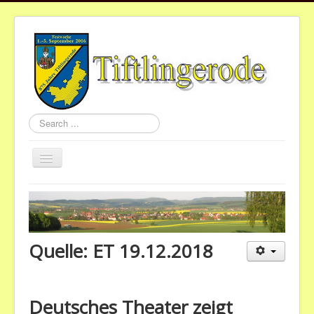
Search
...
Toggle
Navigation
Home
Aktuelles
Gemeinde
Quelle: ET 19.12.2018
Vereine
St.Nikolaus
Deutsches Theater zeigt
Termine