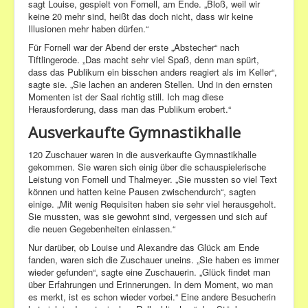
sagt Louise, gespielt von Fornell, am Ende. „Bloß, weil wir
keine 20 mehr sind, heißt das doch nicht, dass wir keine
Illusionen mehr haben dürfen.“
Für Fornell war der Abend der erste „Abstecher“ nach
Tiftlingerode
. „Das macht sehr viel Spaß, denn man spürt,
dass das Publikum ein bisschen anders reagiert als im Keller“,
sagte sie. „Sie lachen an anderen Stellen. Und in den ernsten
Momenten ist der Saal richtig still. Ich mag diese
Herausforderung, dass man das Publikum erobert.“
Ausverkaufte
Gymnastikhalle
120 Zuschauer waren in die ausverkaufte
Gymnastikhalle
gekommen. Sie waren sich einig über die schauspielerische
Leistung von Fornell und Thalmeyer. „Sie mussten so viel Text
können und hatten keine Pausen zwischendurch“, sagten
einige. „Mit wenig Requisiten haben sie sehr viel herausgeholt.
Sie mussten, was sie gewohnt sind, vergessen und sich auf
die neuen Gegebenheiten einlassen.“
Nur darüber, ob Louise und Alexandre das Glück am Ende
fanden, waren sich die Zuschauer uneins. „Sie haben es immer
wieder gefunden“, sagte eine Zuschauerin. „Glück findet man
über Erfahrungen und Erinnerungen. In dem Moment, wo man
es merkt, ist es schon wieder vorbei.“ Eine andere Besucherin