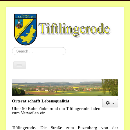
Search
...
Toggle
Navigation
Home
Aktuelles
Gemeinde
Ortsrat schafft Lebensqualität
Über 50 Ruhebänke rund um Tiftlingerode laden
Vereine
zum Verweilen ein
St.Nikolaus
Tiftlingerode. Die Straße zum Euzenberg von der
Termine