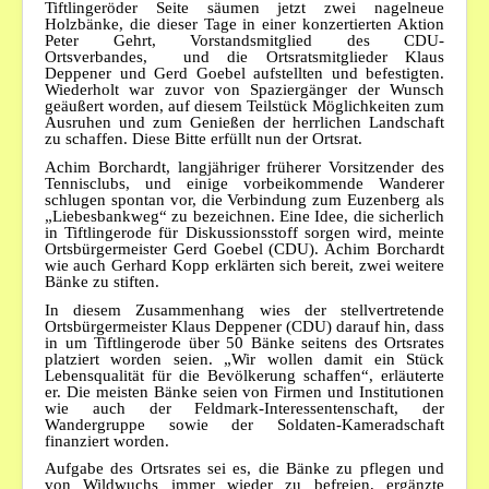
Tiftlingeröder Seite säumen jetzt zwei nagelneue
Holzbänke, die dieser Tage in einer konzertierten Aktion
Bilder
Peter Gehrt, Vorstandsmitglied des CDU-
Ortsverbandes, und die Ortsratsmitglieder Klaus
Veranstaltungen
Deppener und Gerd Goebel aufstellten und befestigten.
Wiederholt war zuvor von Spaziergänger der Wunsch
geäußert worden, auf diesem Teilstück Möglichkeiten zum
Ausruhen und zum Genießen der herrlichen Landschaft
zu schaffen. Diese Bitte erfüllt nun der Ortsrat.
Achim Borchardt, langjähriger früherer Vorsitzender des
Tennisclubs, und einige vorbeikommende Wanderer
schlugen spontan vor, die Verbindung zum Euzenberg als
„Liebesbankweg“ zu bezeichnen. Eine Idee, die sicherlich
in Tiftlingerode für Diskussionsstoff sorgen wird, meinte
Ortsbürgermeister Gerd Goebel (CDU). Achim Borchardt
wie auch Gerhard Kopp erklärten sich bereit, zwei weitere
Bänke zu stiften.
In diesem Zusammenhang wies der stellvertretende
Ortsbürgermeister Klaus Deppener (CDU) darauf hin, dass
in um Tiftlingerode über 50 Bänke seitens des Ortsrates
platziert worden seien. „Wir wollen damit ein Stück
Lebensqualität für die Bevölkerung schaffen“, erläuterte
er. Die meisten Bänke seien von Firmen und Institutionen
wie auch der Feldmark-Interessentenschaft, der
Wandergruppe sowie der Soldaten-Kameradschaft
finanziert worden.
Aufgabe des Ortsrates sei es, die Bänke zu pflegen und
von Wildwuchs immer wieder zu befreien, ergänzte