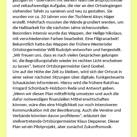
gezogen ist - übernahm mit seinem Team die anspruchsvolle
und zeitaufwendige Aufgabe, die vier an den Ortseingängen
Bilder
stehenden Tafeln zu sanieren und neu zu gestalten. Sie
wurden vor ca. 20 Jahren von der Tischlerei Aloys Häger
Veranstaltungen
erstellt. Mehrfach mussten die Wände grundiert werden, um
die Haltbarkeit für die nächsten Jahre sicherzustellen.
Besonders intensiv wurde das Wappen, der Heilige Nikolaus,
mit verschiedensten Farben bearbeitet. Eine Filigranarbeit!
Bekanntlich hatte das Wappen der frühere Westeröder
Ortsbürgermeister Willi Rudolph entworfen und hergestellt.
„Wir freuen uns, dass es nach vielen Gesprächen gelungen
ist, die Begrüßungstafeln wieder im rechten Licht erscheinen
zu lassen“, betont Ortsbürgermeister Gerd Goebel.
Um auf der Höhe der Zeit zu bleiben, wird sich der Ortsrat in
einer seiner nächsten Sitzungen über digitale, funkgesteuerte
Schaukästen informieren. Hierzu wird die frühere Ratsfrau
Irmgard Schönbach-Holzborn Rede und Antwort geben.
„Wenn wir diesen Plan mittelfristig umsetzen und auch die
dafür notwendigen finanziellen Mittel erwirtschaften
können, wäre dies eine Möglichkeit zur noch intensiveren
Kommunikation mit der Bevölkerung. Auch die Vereine und
Verbände könnten davon profitieren“, erläutert der
stellvertretende Ortsbürgermeister Klaus Deppener. Dieser
Plan sei ein Pilotprojekt, aber zunächst Zukunftsmusik.