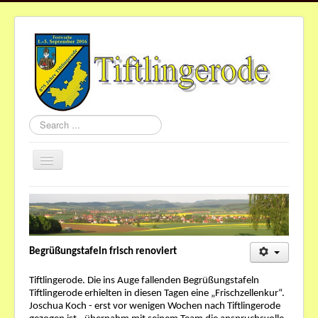
Search
...
Toggle
Navigation
Home
Aktuelles
Gemeinde
Begrüßungstafeln frisch renoviert
Vereine
Tiftlingerode. Die ins Auge fallenden Begrüßungstafeln
St.Nikolaus
Tiftlingerode erhielten in diesen Tagen eine „Frischzellenkur“.
Joschua Koch - erst vor wenigen Wochen nach Tiftlingerode
Termine