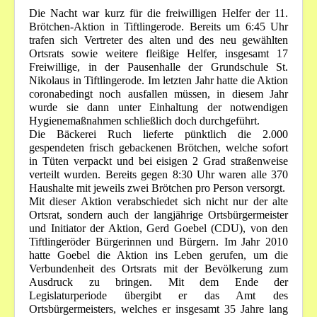
Die Nacht war kurz für die freiwilligen Helfer der 11.
Bilder
Brötchen-Aktion in Tiftlingerode. Bereits um 6:45 Uhr
trafen sich Vertreter des alten und des neu gewählten
Veranstaltungen
Ortsrats sowie weitere fleißige Helfer, insgesamt 17
Freiwillige, in der Pausenhalle der Grundschule St.
Nikolaus in Tiftlingerode. Im letzten Jahr hatte die Aktion
coronabedingt noch ausfallen müssen, in diesem Jahr
wurde sie dann unter Einhaltung der notwendigen
Hygienemaßnahmen schließlich doch durchgeführt.
Die Bäckerei Ruch lieferte pünktlich die 2.000
gespendeten frisch gebackenen Brötchen, welche sofort
in Tüten verpackt und bei eisigen 2 Grad straßenweise
verteilt wurden. Bereits gegen 8:30 Uhr waren alle 370
Haushalte mit jeweils zwei Brötchen pro Person versorgt.
Mit dieser Aktion verabschiedet sich nicht nur der alte
Ortsrat, sondern auch der langjährige Ortsbürgermeister
und Initiator der Aktion, Gerd Goebel (CDU), von den
Tiftlingeröder Bürgerinnen und Bürgern. Im Jahr 2010
hatte Goebel die Aktion ins Leben gerufen, um die
Verbundenheit des Ortsrats mit der Bevölkerung zum
Ausdruck zu bringen. Mit dem Ende der
Legislaturperiode übergibt er das Amt des
Ortsbürgermeisters, welches er insgesamt 35 Jahre lang