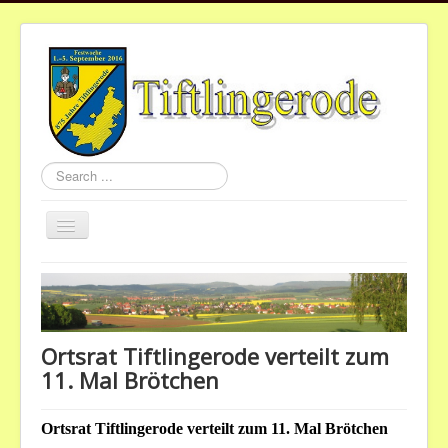
Search
...
Toggle
Navigation
Home
Aktuelles
Gemeinde
Ortsrat Tiftlingerode verteilt zum
11. Mal Brötchen
Vereine
St.Nikolaus
Ortsrat Tiftlingerode verteilt zum 11. Mal Brötchen
Termine