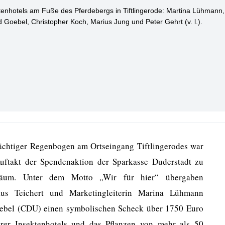
ächtiger Regenbogen am Ortseingang Tiftlingerodes war
uftakt der Spendenaktion der Sparkasse Duderstadt zu
iläum. Unter dem Motto „Wir für hier“ übergaben
kus Teichert und Marketingleiterin Marina Lühmann
oebel (CDU) einen symbolischen Scheck über 1750 Euro
erer Insektenhotels und das Pflanzen von mehr als 50