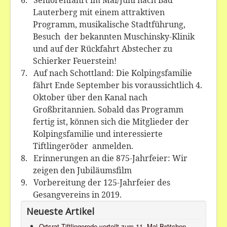
6.
Seniorenfahrt im Mai/Juni nach Bad
Lauterberg mit einem attraktiven
Programm, musikalische Stadtführung,
Besuch
der bekannten Muschinsky-Klinik
und auf der Rückfahrt Abstecher zu
Schierker Feuerstein!
7.
Auf nach Schottland: Die Kolpingsfamilie
fährt Ende September bis voraussichtlich 4.
Oktober über den Kanal nach
Großbritannien. Sobald das Programm
fertig ist, können sich die Mitglieder der
Kolpingsfamilie und interessierte
Tiftlingeröder
anmelden.
8.
Erinnerungen an die 875-Jahrfeier: Wir
zeigen den Jubiläumsfilm
9.
Vorbereitung der 125-Jahrfeier des
Gesangvereins in 2019.
Neueste Artikel
Ortsrat Tiftlingerode verteilt zum 11. Mal Brötchen