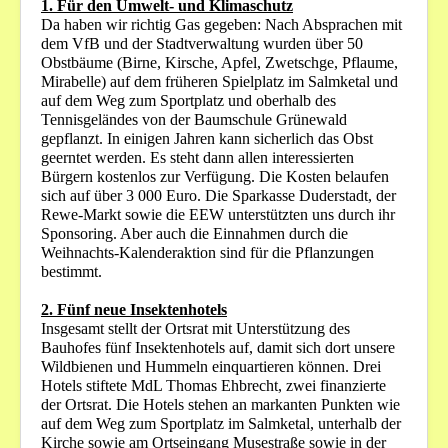
1. Für den Umwelt- und Klimaschutz
Da haben wir richtig Gas gegeben: Nach Absprachen mit
dem VfB und der Stadtverwaltung wurden über 50
Obstbäume (Birne, Kirsche, Apfel, Zwetschge, Pflaume,
Mirabelle) auf dem früheren Spielplatz im Salmketal und
auf dem Weg zum Sportplatz und oberhalb des
Tennisgeländes von der Baumschule Grünewald
gepflanzt. In einigen Jahren kann sicherlich das Obst
geerntet werden. Es steht dann allen interessierten
Bürgern kostenlos zur Verfügung. Die Kosten belaufen
sich auf über 3 000 Euro. Die Sparkasse Duderstadt, der
Rewe-Markt sowie die EEW unterstützten uns durch ihr
Sponsoring. Aber auch die Einnahmen durch die
Weihnachts-Kalenderaktion sind für die Pflanzungen
bestimmt.
2. Fünf neue Insektenhotels
Insgesamt stellt der Ortsrat mit Unterstützung des
Bauhofes fünf Insektenhotels auf, damit sich dort unsere
Wildbienen und Hummeln einquartieren können. Drei
Hotels stiftete MdL Thomas Ehbrecht, zwei finanzierte
der Ortsrat. Die Hotels stehen an markanten Punkten wie
auf dem Weg zum Sportplatz im Salmketal, unterhalb der
Kirche sowie am Ortseingang Musestraße sowie in der