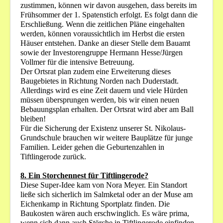
zustimmen, können wir davon ausgehen, dass bereits im
Frühsommer der 1. Spatenstich erfolgt. Es folgt dann die
Erschließung. Wenn die zeitlichen Pläne eingehalten
werden, können voraussichtlich im Herbst die ersten
Häuser entstehen. Danke an dieser Stelle dem Bauamt
sowie der Investorengruppe Hermann Hesse/Jürgen
Vollmer für die intensive Betreuung.
Der Ortsrat plan zudem eine Erweiterung dieses
Baugebietes in Richtung Norden nach Duderstadt.
Allerdings wird es eine Zeit dauern und viele Hürden
müssen übersprungen werden, bis wir einen neuen
Bebauungsplan erhalten. Der Ortsrat wird aber am Ball
bleiben!
Für die Sicherung der Existenz unserer St. Nikolaus-
Grundschule brauchen wir weitere Bauplätze für junge
Familien. Leider gehen die Geburtenzahlen in
Tiftlingerode zurück.
8. Ein Storchennest für Tiftlingerode?
Diese Super-Idee kam von Nora Meyer. Ein Standort
ließe sich sicherlich im Salmketal oder an der Muse am
Eichenkamp in Richtung Sportplatz finden. Die
Baukosten wären auch erschwinglich. Es wäre prima,
wenn sich dann auch Störche in Tiftlingerode einfinden