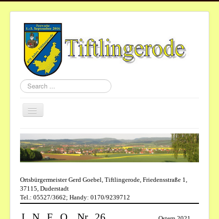
Search
...
Toggle
Navigation
Home
Aktuelles
Gemeinde
Ortsbürgermeister Gerd Goebel, Tiftlingerode, Friedensstraße 1,
Vereine
37115, Duderstadt
Tel.: 05527/3662; Handy: 0170/9239712
St.Nikolaus
I N F O Nr. 26
Termine
Ostern 2021