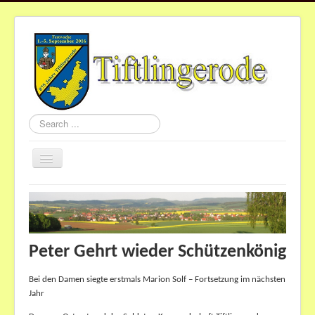
Search
...
Toggle
Navigation
Home
Aktuelles
Gemeinde
Peter Gehrt wieder Schützenkönig
Vereine
Bei den Damen siegte erstmals Marion Solf – Fortsetzung im nächsten
St.Nikolaus
Jahr
Termine