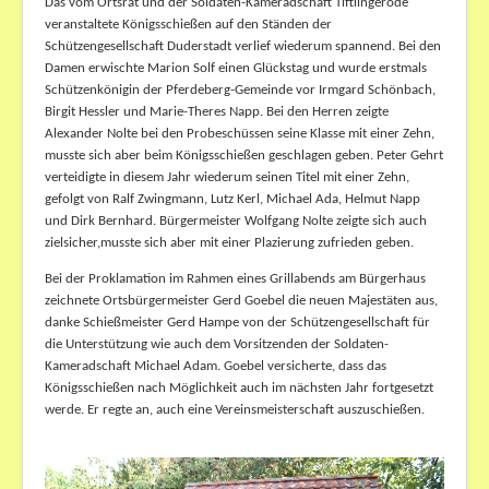
Das vom Ortsrat und der Soldaten-Kameradschaft Tiftlingerode
veranstaltete Königsschießen auf den Ständen der
Bilder
Schützengesellschaft Duderstadt verlief wiederum spannend. Bei den
Veranstaltungen
Damen erwischte Marion Solf einen Glückstag und wurde erstmals
Schützenkönigin der Pferdeberg-Gemeinde vor Irmgard Schönbach,
Birgit Hessler und Marie-Theres Napp. Bei den Herren zeigte
Alexander Nolte bei den Probeschüssen seine Klasse mit einer Zehn,
musste sich aber beim Königsschießen geschlagen geben. Peter Gehrt
verteidigte in diesem Jahr wiederum seinen Titel mit einer Zehn,
gefolgt von Ralf Zwingmann, Lutz Kerl, Michael Ada, Helmut Napp
und Dirk Bernhard. Bürgermeister Wolfgang Nolte zeigte sich auch
zielsicher,musste sich aber mit einer Plazierung zufrieden geben.
Bei der Proklamation im Rahmen eines Grillabends am Bürgerhaus
zeichnete Ortsbürgermeister Gerd Goebel die neuen Majestäten aus,
danke Schießmeister Gerd Hampe von der Schützengesellschaft für
die Unterstützung wie auch dem Vorsitzenden der Soldaten-
Kameradschaft Michael Adam. Goebel versicherte, dass das
Königsschießen nach Möglichkeit auch im nächsten Jahr fortgesetzt
werde. Er regte an, auch eine Vereinsmeisterschaft auszuschießen.