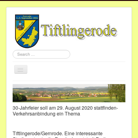
Search
...
Toggle
Navigation
Home
Aktuelles
Gemeinde
30-Jahrfeier soll am 29. August 2020 stattfinden-
Verkehrsanbindung ein Thema
Vereine
St.Nikolaus
Tiftlingerode/Gernrode. Eine interessante
Termine