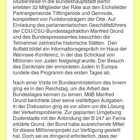
Studienreise in die Bundeshauptstadt Berlin
erlebten 32 Mitglieder der Räte aus den Eichsfelder
Bilder
Partnergemeinde Tiftlingerode und Gernrode,
komplettiert von Funktionsträgern der Orte. Auf
Veranstaltungen
Einladung des parlamentarischen Geschäftsführers
der CDU/CSU-Bundestagsfraktion Manfred Grund
und des Bundespresseamtes besuchten die
Teilnehmer zahlreiche historische Stätten.
Den
Auftakt bildet ein Informationsgespräch im Haus der
Wannsee-Konferenz, in der das Schicksal von
Millionen von Juden festgelegt wurde. Der Besuch
des Denkmals der ermordeten Juden in Europa
rundete das Programm des ersten Tages ab.
Nach einer Visite im Bundesministerium des Innern
ging es in den Reichstag, um die Arbeit des
Bundestages kennen zu lernen. MdB Manfred
Grund berichtete über seine vielfältigen Aufgaben.
In der Diskussion ging es vor allem um die Lösung
der Verkehrsprobleme. Zur geplanten Umgebung
Duderstadts mit der Anbindung der B 247 an Ferna
erklärte Grund, der Bund habe ausreichende Mittel
für dieses Millionenprojekt zur Verfügung gestellt
hat. Doch sei es dringend erforderlich, dass der