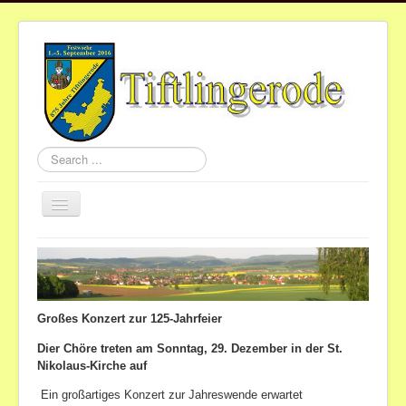
Search
...
Toggle
Navigation
Home
Aktuelles
Gemeinde
Großes Konzert zur 125-Jahrfeier
Vereine
Dier Chöre treten am Sonntag, 29. Dezember in der St.
Nikolaus-Kirche auf
St.Nikolaus
Ein großartiges Konzert zur Jahreswende erwartet
Termine