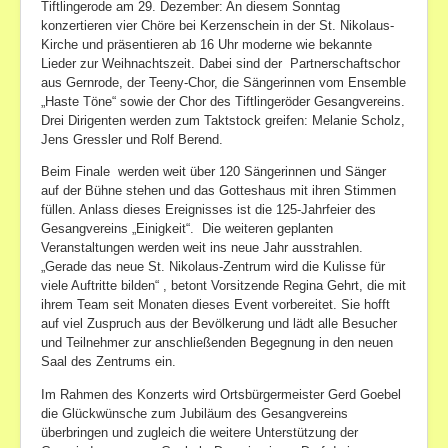
Tiftlingerode am 29. Dezember: An diesem Sonntag
konzertieren vier Chöre bei Kerzenschein in der St. Nikolaus-
Bilder
Kirche und präsentieren ab 16 Uhr moderne wie bekannte
Veranstaltungen
Lieder zur Weihnachtszeit. Dabei sind der Partnerschaftschor
aus Gernrode, der Teeny-Chor, die Sängerinnen vom Ensemble
„Haste Töne“ sowie der Chor des Tiftlingeröder Gesangvereins.
Drei Dirigenten werden zum Taktstock greifen: Melanie Scholz,
Jens Gressler und Rolf Berend.
Beim Finale werden weit über 120 Sängerinnen und Sänger
auf der Bühne stehen und das Gotteshaus mit ihren Stimmen
füllen. Anlass dieses Ereignisses ist die 125-Jahrfeier des
Gesangvereins „Einigkeit“. Die weiteren geplanten
Veranstaltungen werden weit ins neue Jahr ausstrahlen.
„Gerade das neue St. Nikolaus-Zentrum wird die Kulisse für
viele Auftritte bilden“ , betont Vorsitzende Regina Gehrt, die mit
ihrem Team seit Monaten dieses Event vorbereitet. Sie hofft
auf viel Zuspruch aus der Bevölkerung und lädt alle Besucher
und Teilnehmer zur anschließenden Begegnung in den neuen
Saal des Zentrums ein.
Im Rahmen des Konzerts wird Ortsbürgermeister Gerd Goebel
die Glückwünsche zum Jubiläum des Gesangvereins
überbringen und zugleich die weitere Unterstützung der